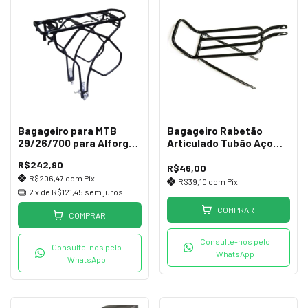
Bagageiro para MTB
Bagageiro Rabetão
29/26/700 para Alforge
Articulado Tubão Aço
CD-39 X
Preto MTB 26
R$242,90
R$46,00
R$206,47
com
Pix
R$39,10
com
Pix
2
x de
R$121,45
sem juros
COMPRAR
COMPRAR
Consulte-nos pelo
Consulte-nos pelo
WhatsApp
WhatsApp