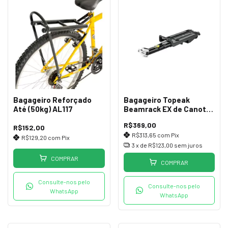
Bagageiro Reforçado
Bagageiro Topeak
Até (50kg) AL117
Beamrack EX de Canote
Quick MTX Track
R$369,00
R$152,00
R$313,65
com
Pix
R$129,20
com
Pix
3
x de
R$123,00
sem juros
COMPRAR
COMPRAR
Consulte-nos pelo
Consulte-nos pelo
WhatsApp
WhatsApp