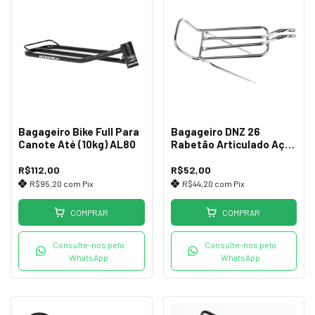
Bagageiro Bike Full Para
Bagageiro DNZ 26
Canote Até (10kg) AL80
Rabetão Articulado Aço
Cromado
R$112,00
R$52,00
R$95,20
com
Pix
R$44,20
com
Pix
COMPRAR
COMPRAR
Consulte-nos pelo
Consulte-nos pelo
WhatsApp
WhatsApp