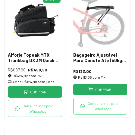
Alforje Topeak MTX
Bagageiro Ajustável
Trunkbag DX 3M Quick
Para Canote Até (50kg)
Track
AL247
R$687,90
R$499,90
R$133,00
R$424,92
com
Pix
R$113,05
com
Pix
4
x de
R$124,98
sem juros
COMPRAR
COMPRAR
Consulte-nos pelo
Consulte-nos pelo
WhatsApp
WhatsApp