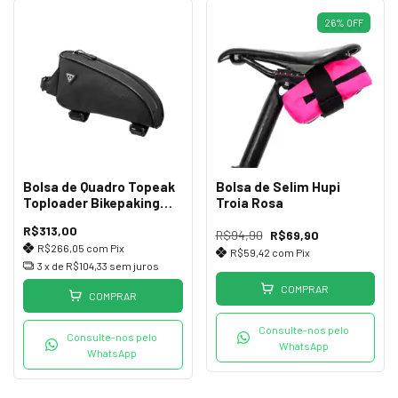
26
%
OFF
Bolsa de Quadro Topeak
Bolsa de Selim Hupi
Toploader Bikepaking
Troia Rosa
Series
R$313,00
R$94,90
R$69,90
R$266,05
com
Pix
R$59,42
com
Pix
3
x de
R$104,33
sem juros
COMPRAR
COMPRAR
Consulte-nos pelo
Consulte-nos pelo
WhatsApp
WhatsApp