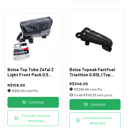
Bolsa Top Tube Zéfal Z
Bolsa Topeak Fastfuel
Light Front Pack 0,5
Triathlon 0,60L (Top
Litros
Tube)
R$349,00
R$109,00
R$296,65
com
Pix
R$92,65
com
Pix
3
x de
R$116,33
sem juros
COMPRAR
COMPRAR
Consulte-nos pelo
Consulte-nos pelo
WhatsApp
WhatsApp