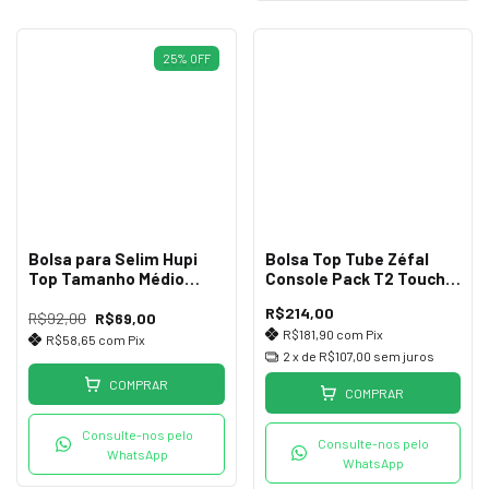
25
%
OFF
Bolsa para Selim Hupi
Bolsa Top Tube Zéfal
Top Tamanho Médio
Console Pack T2 Touch
verm/pto
Screen 1,3 Litros
R$214,00
R$92,00
R$69,00
R$181,90
com
Pix
R$58,65
com
Pix
2
x de
R$107,00
sem juros
COMPRAR
COMPRAR
Consulte-nos pelo
Consulte-nos pelo
WhatsApp
WhatsApp