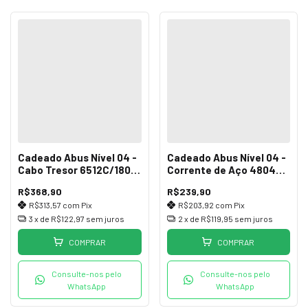
Cadeado Abus Nível 04 -
Cadeado Abus Nível 04 -
Cabo Tresor 6512C/180
Corrente de Aço 4804K X
SCMU Preto
75mm
R$368,90
R$239,90
R$313,57
com
Pix
R$203,92
com
Pix
3
x de
R$122,97
sem juros
2
x de
R$119,95
sem juros
COMPRAR
COMPRAR
Consulte-nos pelo
Consulte-nos pelo
WhatsApp
WhatsApp