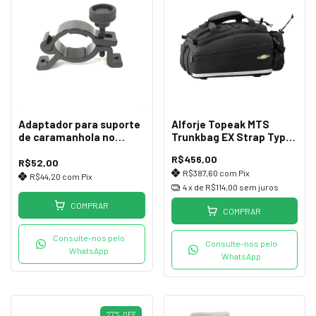
Adaptador para suporte
Alforje Topeak MTS
de caramanhola no
Trunkbag EX Strap Type
guidão
3M
R$456,00
R$52,00
R$387,60
com
Pix
R$44,20
com
Pix
4
x de
R$114,00
sem juros
COMPRAR
COMPRAR
Consulte-nos pelo
Consulte-nos pelo
WhatsApp
WhatsApp
27
%
OFF