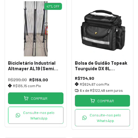
47
%
OFF
Bicicletário Industrial
Bolsa de Guidão Topeak
Altmayer AL19 (Semi
Tourguide DX 8L
Novo)
QuickClick
R$734,90
R$299,00
R$159,00
R$624,67
com
Pix
R$135,15
com
Pix
6
x de
R$122,48
sem juros
COMPRAR
COMPRAR
Consulte-nos pelo
Consulte-nos pelo
WhatsApp
WhatsApp