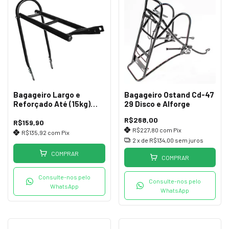
Bagageiro Largo e
Bagageiro Ostand Cd-47
Reforçado Até (15kg)
29 Disco e Alforge
AL23
R$268,00
R$159,90
R$227,80
com
Pix
R$135,92
com
Pix
2
x de
R$134,00
sem juros
COMPRAR
COMPRAR
Consulte-nos pelo
Consulte-nos pelo
WhatsApp
WhatsApp