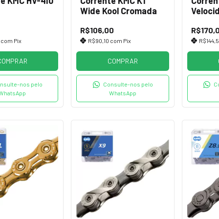
te KMC HV-410
Corrente KMC K1
Corren
Wide Kool Cromada
Veloci
Vazad
0
R$106,00
R$170,
0
com
Pix
R$90,10
com
Pix
R$144,
COMPRAR
COMPRAR
nsulte-nos pelo
Consulte-nos pelo
C
WhatsApp
WhatsApp