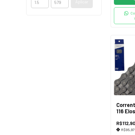
Aplicar
Co
Corrent
116 Elo
Cinza
R$112,9
R$95,9