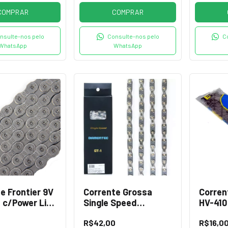
COMPRAR
COMPRAR
nsulte-nos pelo
Consulte-nos pelo
C
WhatsApp
WhatsApp
e Frontier 9V
Corrente Grossa
Corren
s c/Power Link
Single Speed
HV-410
Diamontec
R$42,00
R$16,0
1/2X1/8X108