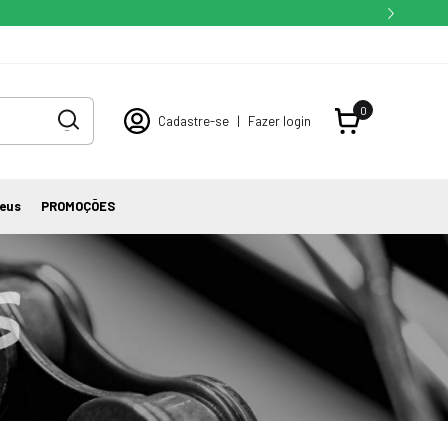
0
Cadastre-se
|
Fazer login
eus
PROMOÇÕES