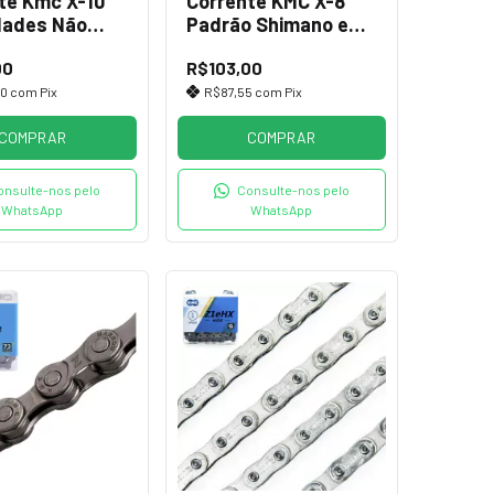
te Kmc X-10
Corrente KMC X-8
dades Não
Padrão Shimano e
a
Sram de 8 Vel
00
R$103,00
50
com
Pix
R$87,55
com
Pix
COMPRAR
COMPRAR
onsulte-nos pelo
Consulte-nos pelo
WhatsApp
WhatsApp