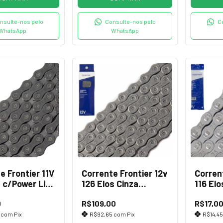
nsulte-nos pelo
Consulte-nos pelo
C
WhatsApp
WhatsApp
e Frontier 11V
Corrente Frontier 12v
Corren
s c/Power Link
126 Elos Cinza
116 Elo
c/Power Link CL552
0
R$109,00
R$17,0
7
com
Pix
R$92,65
com
Pix
R$14,4