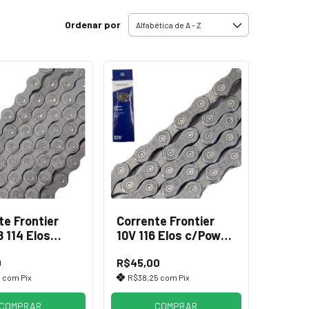
Ordenar por
te Frontier
Corrente Frontier
 114 Elos
10V 116 Elos c/Power
Link Cinza
0
R$45,00
5
com
Pix
R$38,25
com
Pix
COMPRAR
COMPRAR