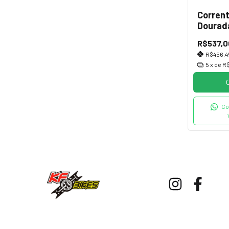
Corren
Dourad
Vazado
R$537,0
R$456,
5
x de
R$
Co