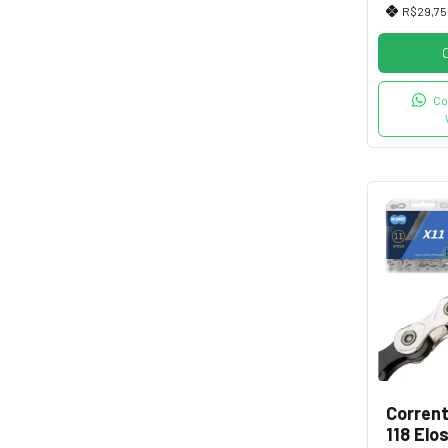
R$29,7
Co
Corrent
118 Elo