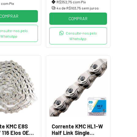
R$352,75
com
Pix
0
com
Pix
4
x de
R$103,75
sem juros
COMPRAR
COMPRAR
onsulte-nos pelo
Consulte-nos pelo
WhatsApp
WhatsApp
te KMC E8S
Corrente KMC HL1-W
 116 Elos OEM
Half Link Single