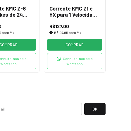
te KMC Z-8
Corrente KMC Z1 e
ikes de 24
HX para 1 Velocidade
s + Power
E-bikes e BMX
0
R$127,00
0
com
Pix
R$107,95
com
Pix
COMPRAR
COMPRAR
onsulte-nos pelo
Consulte-nos pelo
WhatsApp
WhatsApp