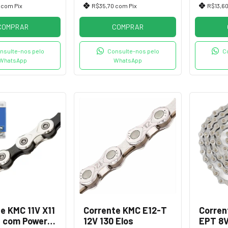
5
com
Pix
R$35,70
com
Pix
R$13,6
COMPRAR
COMPRAR
nsulte-nos pelo
Consulte-nos pelo
C
WhatsApp
WhatsApp
e KMC 11V X11
Corrente KMC E12-T
Corren
s com Power
12V 130 Elos
EPT 8V