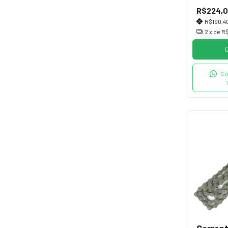
Link
R$224,
R$190,4
2
x de
R$
Co