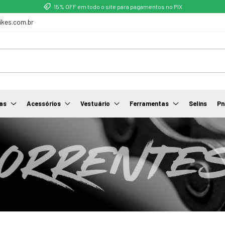
15% OFF em todo o site para pagamentos no PIX
ikes.com.br
as
Acessórios
Vestuário
Ferramentas
Selins
Pn