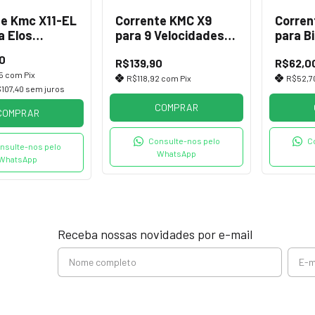
te Kmc X11-EL
Corrente KMC X9
Corren
a Elos
para 9 Velocidades
para B
s
com Power Link
Marcha
0
R$139,90
R$62,0
Link
45
com
Pix
R$118,92
com
Pix
R$52,7
107,40
sem juros
COMPRAR
COMPRAR
Consulte-nos pelo
C
nsulte-nos pelo
WhatsApp
WhatsApp
Receba nossas novidades por e-mail