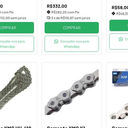
Prata
00
R$332,00
R$58,0
0
com
Pix
R$282,20
com
Pix
R$49,3
112,00
sem juros
3
x de
R$110,67
sem juros
COMPRAR
COMPRAR
C
nsulte-nos pelo
Consulte-nos pelo
WhatsApp
WhatsApp