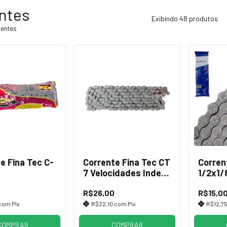
ntes
Exibindo 48 produtos
rentes
e Fina Tec C-
Corrente Fina Tec CT
Corren
7 Velocidades Index
1/2x1/8
116 Elos Sólidos
Cinza
R$26,00
R$15,0
com
Pix
R$22,10
com
Pix
R$12,7
COMPRAR
COMPRAR