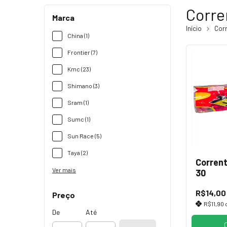
Corre
Marca
Início
Cor
China (1)
Frontier (7)
Kmc (23)
Shimano (3)
Sram (1)
Sumc (1)
Sun Race (5)
Taya (2)
Corrent
Ver mais
30
R$14,00
Preço
R$11,90
De
Até