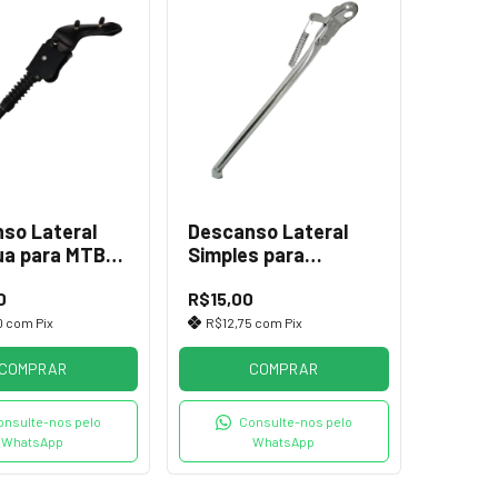
so Lateral
Descanso Lateral
ua para MTB
Simples para
m Regulagem
Bicicletas de aro 20
0
R$15,00
0
com
Pix
R$12,75
com
Pix
COMPRAR
COMPRAR
onsulte-nos pelo
Consulte-nos pelo
WhatsApp
WhatsApp