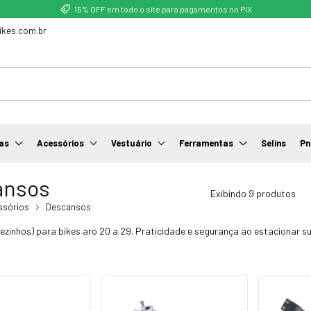
15% OFF em todo o site para pagamentos no PIX
ikes.com.br
as
Acessórios
Vestuário
Ferramentas
Selins
Pn
ansos
Exibindo 9 produtos
ssórios
Descansos
zinhos) para bikes aro 20 a 29. Praticidade e segurança ao estacionar su