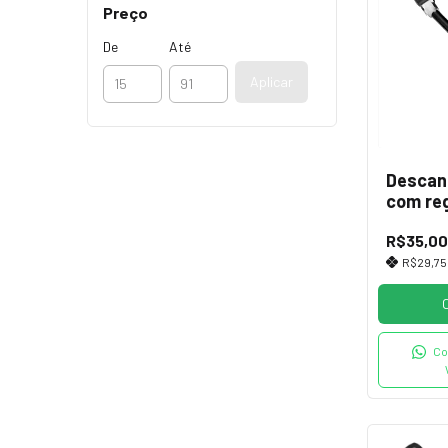
Preço
De
Até
Aplicar
Descan
com re
bicicl
R$35,00
R$29,7
Co