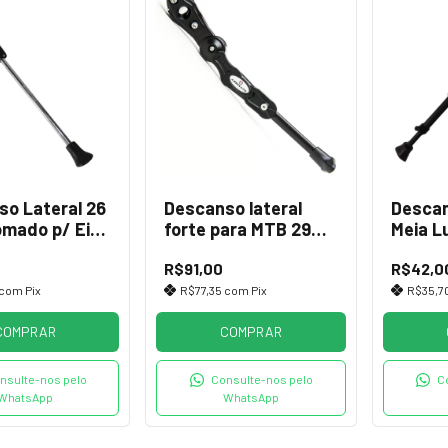
o Lateral 26
Descanso lateral
Descan
omado p/ Eixo
forte para MTB 29
Meia L
a Auto
com regulagem
26 Co
R$91,00
R$42,0
com
Pix
R$77,35
com
Pix
R$35,7
COMPRAR
COMPRAR
nsulte-nos pelo
Consulte-nos pelo
C
WhatsApp
WhatsApp