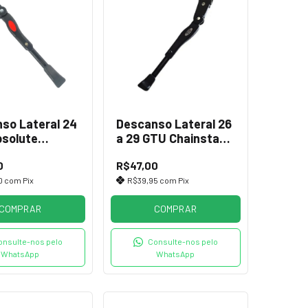
so Lateral 24
Descanso Lateral 26
bsolute
a 29 GTU Chainstay
tay Aluminio
Aluminio Preto
0
R$47,00
0
com
Pix
R$39,95
com
Pix
COMPRAR
COMPRAR
onsulte-nos pelo
Consulte-nos pelo
WhatsApp
WhatsApp