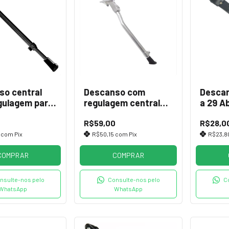
so central
Descanso com
Descan
gulagem para
regulagem central
a 29 A
eta 270-330mm
para bicicleta polido
Chains
R$59,00
R$28,0
Preto
5
com
Pix
R$50,15
com
Pix
R$23,8
COMPRAR
COMPRAR
nsulte-nos pelo
Consulte-nos pelo
C
WhatsApp
WhatsApp