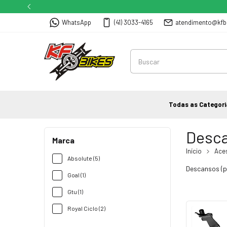
WhatsApp
(41) 3033-4165
atendimento@kfb
Todas as Categori
Desc
Marca
Início
Ace
Absolute (5)
Descansos (pe
Goal (1)
Gtu (1)
Royal Ciclo (2)