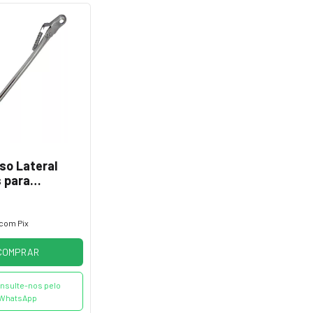
so Lateral
 para
tas de aro 26
com
Pix
COMPRAR
nsulte-nos pelo
WhatsApp