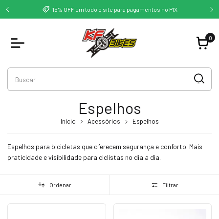
deste -
Co
15% OFF em todo o site para pagamentos no PIX
0
Espelhos
Início
Acessórios
Espelhos
Espelhos para bicicletas que oferecem segurança e conforto. Mais
praticidade e visibilidade para ciclistas no dia a dia.
Ordenar
Filtrar