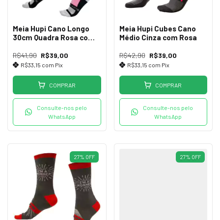
Meia Hupi Cano Longo
Meia Hupi Cubes Cano
30cm Quadra Rosa com
Médio Cinza com Rosa
Preto
R$41,90
R$39,00
R$42,90
R$39,00
R$33,15
com
Pix
R$33,15
com
Pix
COMPRAR
COMPRAR
Consulte-nos pelo
Consulte-nos pelo
WhatsApp
WhatsApp
27
%
OFF
27
%
OFF