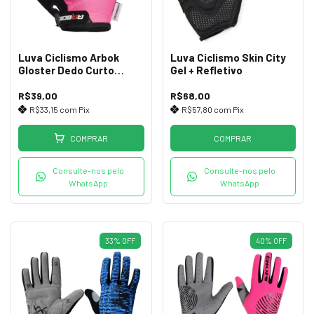
Luva Ciclismo Arbok
Luva Ciclismo Skin City
Gloster Dedo Curto
Gel + Refletivo
c/Velcro Pto/Rosa (M)
R$39,00
R$68,00
R$33,15
com
Pix
R$57,80
com
Pix
COMPRAR
COMPRAR
Consulte-nos pelo
Consulte-nos pelo
WhatsApp
WhatsApp
33
%
OFF
40
%
OFF