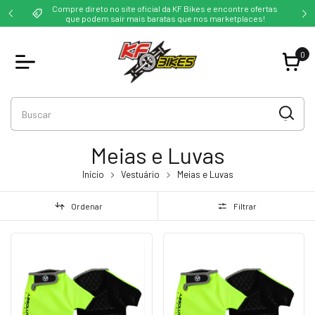
ofertas
Frete grátis para compras acima de 199,00 - Sul - Sudeste -
ces!
Centro Oeste
0
Meias e Luvas
Início
Vestuário
Meias e Luvas
Ordenar
Filtrar