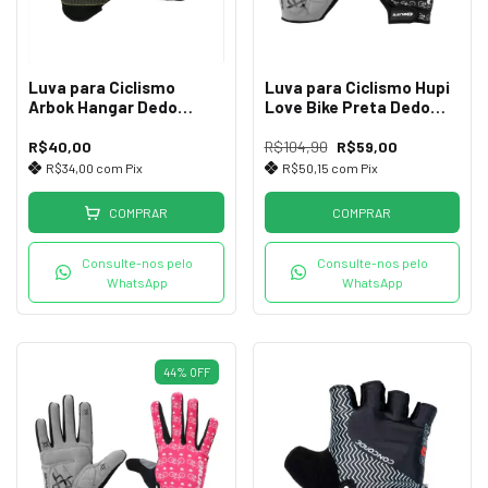
Luva para Ciclismo
Luva para Ciclismo Hupi
Arbok Hangar Dedo
Love Bike Preta Dedo
Curto Pto/Verde (GG)
Longo
R$40,00
R$104,90
R$59,00
R$34,00
com
Pix
R$50,15
com
Pix
COMPRAR
COMPRAR
Consulte-nos pelo
Consulte-nos pelo
WhatsApp
WhatsApp
44
%
OFF