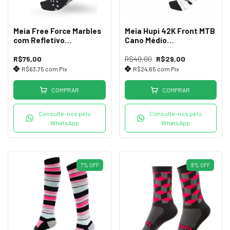
Meia Free Force Marbles
Meia Hupi 42K Front MTB
com Refletivo
Cano Médio
Performance
Branca/Verde
R$75,00
R$40,00
R$29,00
R$63,75
com
Pix
R$24,65
com
Pix
COMPRAR
COMPRAR
Consulte-nos pelo
Consulte-nos pelo
WhatsApp
WhatsApp
7
%
OFF
9
%
OFF