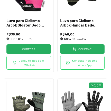
Luva para Ciclismo
Luva para Ciclismo
Arbok Gloster Dedo
Arbok Hangar Dedo
Curto Rosa
Curto Pto/Verde (G)
R$36,00
R$40,00
R$30,60
com
Pix
R$34,00
com
Pix
COMPRAR
COMPRAR
Consulte-nos pelo
Consulte-nos pelo
WhatsApp
WhatsApp
44
%
OFF