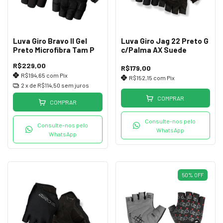
Luva Giro Bravo II Gel
Luva Giro Jag 22 Preto G
Preto Microfibra Tam P
c/Palma AX Suede
R$229,00
R$179,00
R$194,65
com
Pix
R$152,15
com
Pix
2
x de
R$114,50
sem juros
COMPRAR
COMPRAR
Consulte-nos pelo
Consulte-nos pelo
WhatsApp
WhatsApp
50
%
OFF