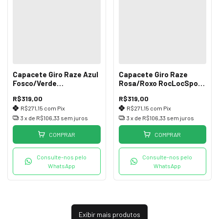
Capacete Giro Raze Azul
Capacete Giro Raze
Fosco/Verde
Rosa/Roxo RocLocSport
RocLocSport UA (50-57)
UA (50-57)
R$319,00
R$319,00
R$271,15
com
Pix
R$271,15
com
Pix
3
x de
R$106,33
sem juros
3
x de
R$106,33
sem juros
COMPRAR
COMPRAR
Consulte-nos pelo
Consulte-nos pelo
WhatsApp
WhatsApp
Exibir mais produtos