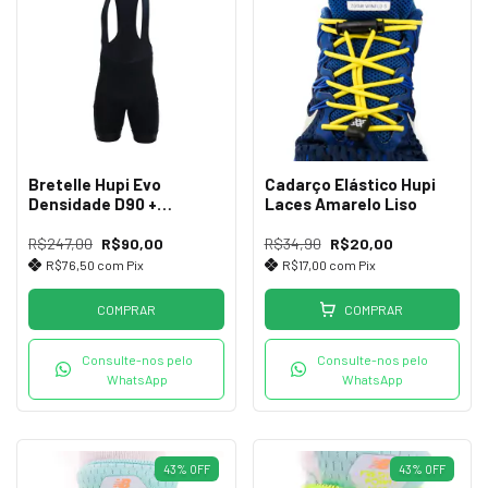
Bretelle Hupi Evo
Cadarço Elástico Hupi
Densidade D90 +
Laces Amarelo Liso
Proteção UV+50
R$247,00
R$90,00
R$34,90
R$20,00
R$76,50
com
Pix
R$17,00
com
Pix
COMPRAR
COMPRAR
Consulte-nos pelo
Consulte-nos pelo
WhatsApp
WhatsApp
43
%
OFF
43
%
OFF