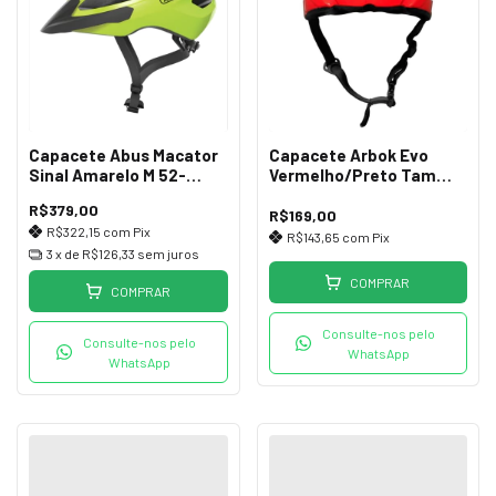
Capacete Abus Macator
Capacete Arbok Evo
Sinal Amarelo M 52-
Vermelho/Preto Tam
58cm Ciclismo
54-58
R$379,00
R$169,00
R$322,15
com
Pix
R$143,65
com
Pix
3
x de
R$126,33
sem juros
COMPRAR
COMPRAR
Consulte-nos pelo
Consulte-nos pelo
WhatsApp
WhatsApp