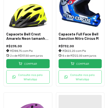
Capacete Bell Crest
Capacete Full Face Bell
Amarelo Neon tamanho
Sanction Nitro Circus M
U 54-61cm
R$235,00
R$732,00
R$199,75
com
Pix
R$622,20
com
Pix
2
x de
R$117,50
sem juros
6
x de
R$122,00
sem juros
COMPRAR
COMPRAR
Consulte-nos pelo
Consulte-nos pelo
WhatsApp
WhatsApp