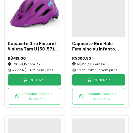
Capacete Giro Fixture II
Capacete Giro Hale
Violeta Tam U (50-57)
Feminino ou Infanto
Ciclismo
Vermelho (50-57)
R$419,00
R$383,50
R$356,15
com
Pix
R$325,98
com
Pix
4
x de
R$104,75
sem juros
3
x de
R$127,83
sem juros
COMPRAR
COMPRAR
Consulte-nos pelo
Consulte-nos pelo
WhatsApp
WhatsApp