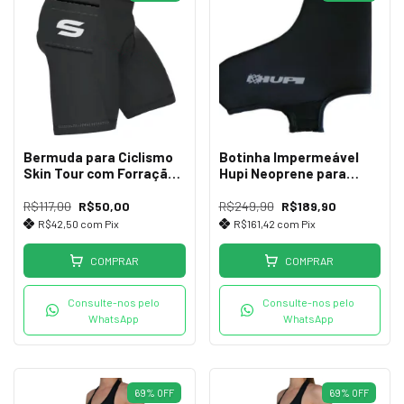
Bermuda para Ciclismo
Botinha Impermeável
Skin Tour com Forração
Hupi Neoprene para
(P)
Sapatilha de Bike
R$117,00
R$50,00
R$249,90
R$189,90
R$42,50
com
Pix
R$161,42
com
Pix
COMPRAR
COMPRAR
Consulte-nos pelo
Consulte-nos pelo
WhatsApp
WhatsApp
69
%
OFF
69
%
OFF