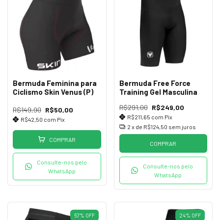
Bermuda Feminina para
Bermuda Free Force
Ciclismo Skin Venus (P)
Training Gel Masculina
R$291,00
R$249,00
R$149,90
R$50,00
R$211,65
com
Pix
R$42,50
com
Pix
2
x de
R$124,50
sem juros
COMPRAR
COMPRAR
Consulte-nos pelo
Consulte-nos pelo
WhatsApp
WhatsApp
57
%
OFF
24
%
OFF