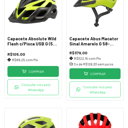
Capacete Absolute Wild
Capacete Abus Macator
Flash c/Pisca USB G (58-
Sinal Amarelo G 58-
61) Pta/Am
62cm Ciclismo
R$379,00
R$105,00
R$322,15
com
Pix
R$89,25
com
Pix
3
x de
R$126,33
sem juros
COMPRAR
COMPRAR
Consulte-nos pelo
Consulte-nos pelo
WhatsApp
WhatsApp