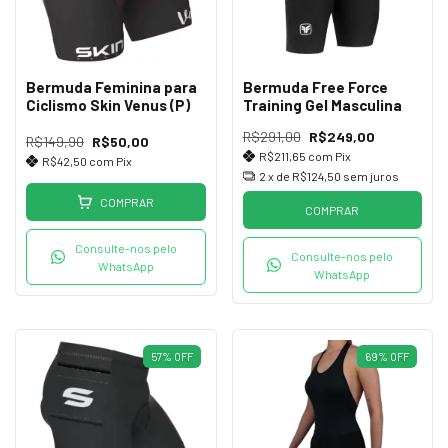
Bermuda Feminina para
Bermuda Free Force
Ciclismo Skin Venus (P)
Training Gel Masculina
R$291,00
R$249,00
R$149,90
R$50,00
R$211,65
com
Pix
R$42,50
com
Pix
2
x de
R$124,50
sem juros
COMPRAR
COMPRAR
Consulte-nos pelo
Consulte-nos pelo
WhatsApp
WhatsApp
57
%
OFF
69
%
OFF