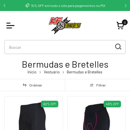
deste -
Co
15% OFF em todo o site para pagamentos no PIX
0
Bermudas e Bretelles
Início
Vestuário
Bermudas e Bretelles
Ordenar
Filtrar
60
%
OFF
49
%
OFF