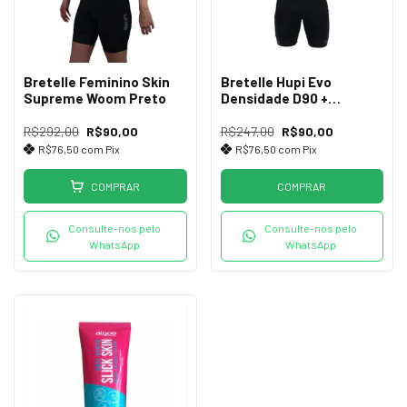
Bretelle Feminino Skin
Bretelle Hupi Evo
Supreme Woom Preto
Densidade D90 +
Proteção UV+50
R$292,00
R$90,00
R$247,00
R$90,00
R$76,50
com
Pix
R$76,50
com
Pix
COMPRAR
COMPRAR
Consulte-nos pelo
Consulte-nos pelo
WhatsApp
WhatsApp