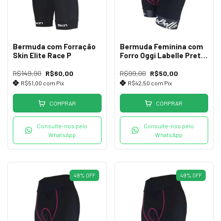
Bermuda com Forração
Bermuda Feminina com
Skin Elite Race P
Forro Oggi Labelle Preta
GG
R$149,90
R$60,00
R$99,00
R$50,00
R$51,00
com
Pix
R$42,50
com
Pix
COMPRAR
COMPRAR
Consulte-nos pelo
Consulte-nos pelo
WhatsApp
WhatsApp
49
%
OFF
49
%
OFF