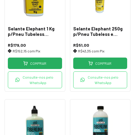
Selante Elephant 1 Kg
Selante Elephant 250g
p/Pneu Tubeless
p/Pneu Tubeless e
c/Dosador
c/Câmara
R$179,00
R$51,00
R$152,15
com
Pix
R$43,35
com
Pix
COMPRAR
COMPRAR
Consulte-nos pelo
Consulte-nos pelo
WhatsApp
WhatsApp