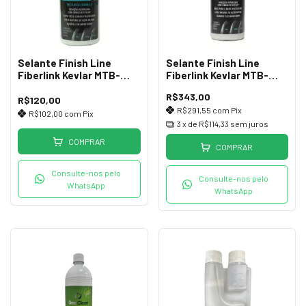
Selante Finish Line
Selante Finish Line
Fiberlink Kevlar MTB-
Fiberlink Kevlar MTB-
Gravel-Road 240ml
Gravel-Road 950ml
R$343,00
R$120,00
R$291,55
com
Pix
R$102,00
com
Pix
3
x de
R$114,33
sem juros
COMPRAR
COMPRAR
Consulte-nos pelo
Consulte-nos pelo
WhatsApp
WhatsApp