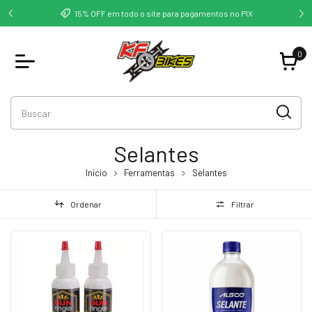
deste -
Co
15% OFF em todo o site para pagamentos no PIX
0
Selantes
Início
Ferramentas
Selantes
Ordenar
Filtrar