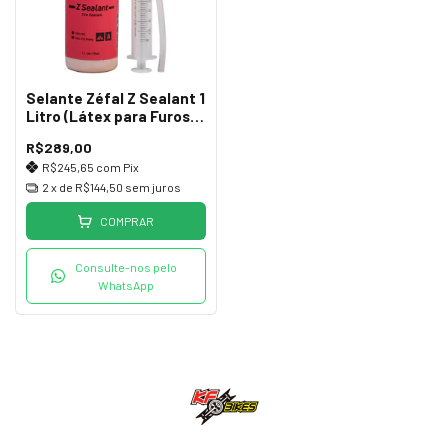
Selante Zéfal Z Sealant 1
Litro (Látex para Furos
de Até 3mm)
R$289,00
R$245,65
com
Pix
2
x de
R$144,50
sem juros
COMPRAR
Consulte-nos pelo
WhatsApp