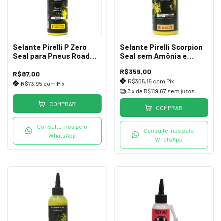
Selante Pirelli P Zero
Selante Pirelli Scorpion
Seal para Pneus Road
Seal sem Amônia e
Alta Pressão 60ml
Látex 1 Litro
R$359,00
R$87,00
R$305,15
com
Pix
R$73,95
com
Pix
3
x de
R$119,67
sem juros
COMPRAR
COMPRAR
Consulte-nos pelo
Consulte-nos pelo
WhatsApp
WhatsApp