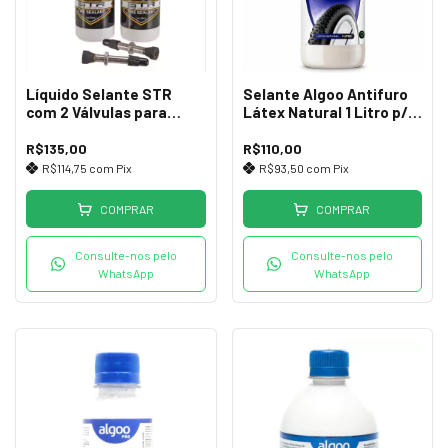
Líquido Selante STR
Selante Algoo Antifuro
com 2 Válvulas para
Látex Natural 1 Litro p/
Pneus Tubeless
Pneus Tubeless
R$135,00
R$110,00
R$114,75
com
Pix
R$93,50
com
Pix
COMPRAR
COMPRAR
Consulte-nos pelo
Consulte-nos pelo
WhatsApp
WhatsApp